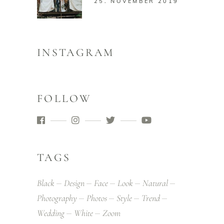
25. NOVEMBER 2019
INSTAGRAM
FOLLOW
TAGS
Black
Design
Face
Look
Natural
Photography
Photos
Style
Trend
Wedding
White
Zoom