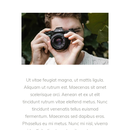
Ut vitae feugiat magna, ut mattis ligula.
Aliquam ut rutrum est. Maecenas sit amet
scelerisque orci. Aenean et ex ut elit
tincidunt rutrum vitae eleifend metus. Nunc
tincidunt venenatis tellus euismod
fermentum. Maecenas sed dapibus eros.
Phasellus eu mi metus. Nunc mi nisl, viverra