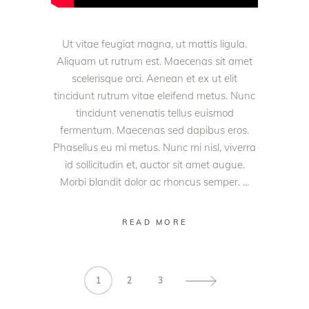
Ut vitae feugiat magna, ut mattis ligula.
Aliquam ut rutrum est. Maecenas sit amet
scelerisque orci. Aenean et ex ut elit
tincidunt rutrum vitae eleifend metus. Nunc
tincidunt venenatis tellus euismod
fermentum. Maecenas sed dapibus eros.
Phasellus eu mi metus. Nunc mi nisl, viverra
id sollicitudin et, auctor sit amet augue.
Morbi blandit dolor ac rhoncus semper.
READ MORE
1
2
3