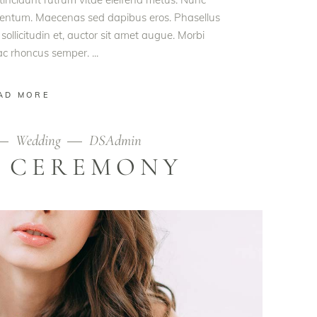
rmentum. Maecenas sed dapibus eros. Phasellus
 sollicitudin et, auctor sit amet augue. Morbi
 ac rhoncus semper.
AD MORE
Wedding
DSAdmin
 CEREMONY