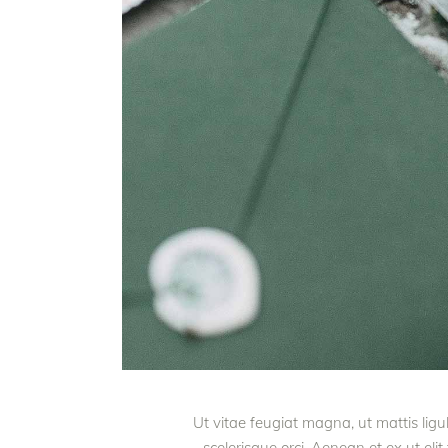
Ut vitae feugiat magna, ut mattis lig
scelerisque orci. Aenean et ex ut eli