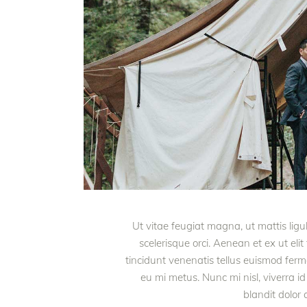
Ut vitae feugiat magna, ut mattis lig
scelerisque orci. Aenean et ex ut eli
tincidunt venenatis tellus euismod fe
eu mi metus. Nunc mi nisl, viverra id
blandit dolor