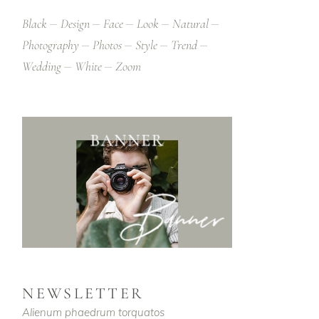
Black
Design
Face
Look
Natural
Photography
Photos
Style
Trend
Wedding
White
Zoom
NEWSLETTER
Alienum phaedrum torquatos