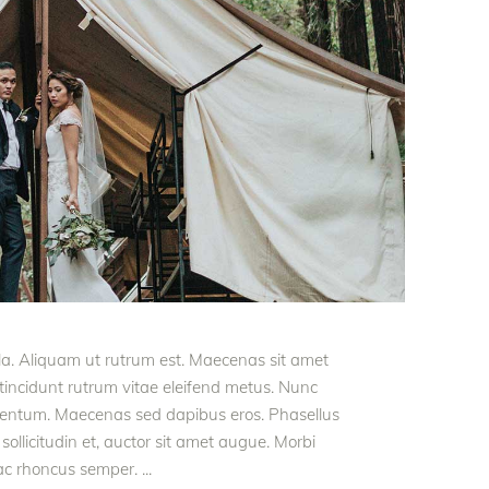
ula. Aliquam ut rutrum est. Maecenas sit amet
t tincidunt rutrum vitae eleifend metus. Nunc
rmentum. Maecenas sed dapibus eros. Phasellus
 sollicitudin et, auctor sit amet augue. Morbi
 ac rhoncus semper.