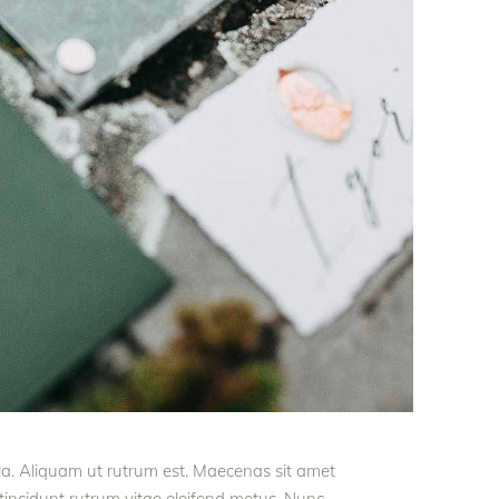
ula. Aliquam ut rutrum est. Maecenas sit amet
t tincidunt rutrum vitae eleifend metus. Nunc