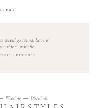
AD MORE
he woeld go round. Love is
he ride worthwile.
GEOIS - DESIGNER
Wedding
DSAdmin
HAIRSTYLES