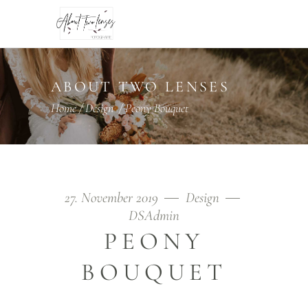
ABOUT TWO LENSES
Home
/
Design
/
Peony Bouquet
27. November 2019
Design
DSAdmin
PEONY
BOUQUET