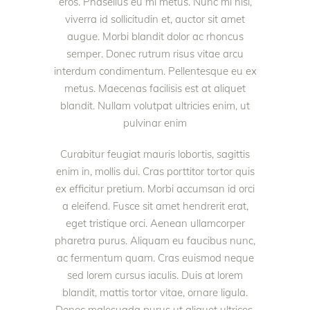
eros. Phasellus eu mi metus. Nunc mi nisl,
viverra id sollicitudin et, auctor sit amet
augue. Morbi blandit dolor ac rhoncus
semper. Donec rutrum risus vitae arcu
interdum condimentum. Pellentesque eu ex
metus. Maecenas facilisis est at aliquet
blandit. Nullam volutpat ultricies enim, ut
pulvinar enim
Curabitur feugiat mauris lobortis, sagittis
enim in, mollis dui. Cras porttitor tortor quis
ex efficitur pretium. Morbi accumsan id orci
a eleifend. Fusce sit amet hendrerit erat,
eget tristique orci. Aenean ullamcorper
pharetra purus. Aliquam eu faucibus nunc,
ac fermentum quam. Cras euismod neque
sed lorem cursus iaculis. Duis at lorem
blandit, mattis tortor vitae, ornare ligula.
Donec malesuada purus ut aliquet ultrices.