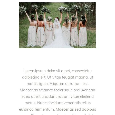
Lorem ipsum dolor sit amet, consectetur
adipiscing elit. Ut vitae feugiat magna, ut
mattis ligula. Aliquam ut rutrum est.
Maecenas sit amet scelerisque orci. Aenean
et ex ut elit tincidunt rutrum vitae eleifend
metus. Nunc tincidunt venenatis tellus
euismod fermentum. Maecenas sed dapibus